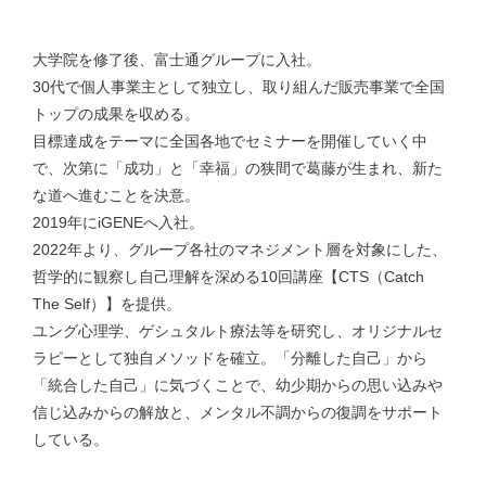
大学院を修了後、富士通グループに入社。
30代で個人事業主として独立し、取り組んだ販売事業で全国
トップの成果を収める。
目標達成をテーマに全国各地でセミナーを開催していく中
で、次第に「成功」と「幸福」の狭間で葛藤が生まれ、新た
な道へ進むことを決意。
2019年にiGENEへ入社。
2022年より、グループ各社のマネジメント層を対象にした、
哲学的に観察し自己理解を深める10回講座【CTS（Catch
The Self）】を提供。
ユング心理学、ゲシュタルト療法等を研究し、オリジナルセ
ラピーとして独自メソッドを確立。「分離した自己」から
「統合した自己」に気づくことで、幼少期からの思い込みや
信じ込みからの解放と、メンタル不調からの復調をサポート
している。